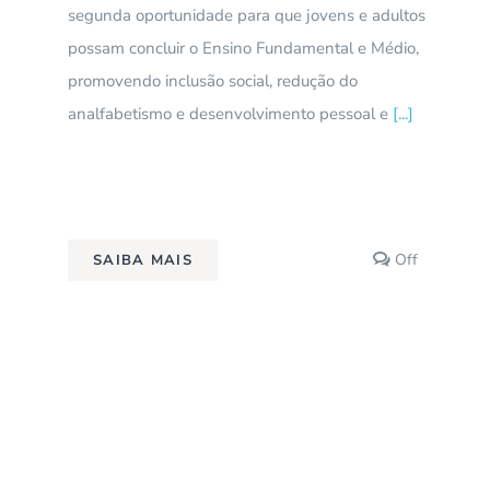
segunda oportunidade para que jovens e adultos
possam concluir o Ensino Fundamental e Médio,
promovendo inclusão social, redução do
analfabetismo e desenvolvimento pessoal e
[...]
Comment
Off
SAIBA MAIS
off
on
Supletivo
EJA