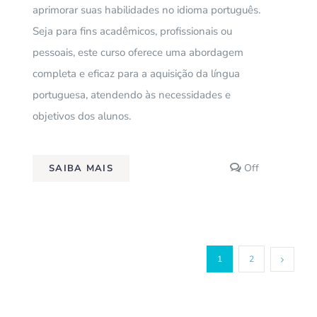
aprimorar suas habilidades no idioma português.
Seja para fins acadêmicos, profissionais ou
pessoais, este curso oferece uma abordagem
completa e eficaz para a aquisição da língua
portuguesa, atendendo às necessidades e
objetivos dos alunos.
Comments
Off
SAIBA MAIS
off
on
Lingua
Portuguesa
para
Estrangeiros
1
2