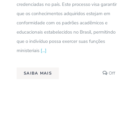
credenciadas no país. Este processo visa garantir
que os conhecimentos adquiridos estejam em
conformidade com os padrões acadêmicos e
educacionais estabelecidos no Brasil, permitindo
que o indivíduo possa exercer suas funções
ministeriais
[...]
s
Comments
Off
SAIBA MAIS
off
on
Revalidação
Teologica