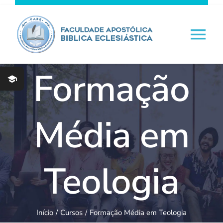
Ir
para
o
Tog
conteúdo
Nav
Formação
HOME
Quem Somos
Média em
Cursos Livres
Teologia
Início
Cursos
Formação Média em Teologia